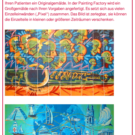
Ihren Patienten ein Originalgemälde. In der Painting Factory wird ein
Großgemälde nach Ihren Vorgaben angefertigt. Es setzt sich aus vielen
Einzelleinwänden („Pixel“) zusammen. Das Bild ist zerlegbar, sie können
die Einzelteile in kleinen oder größeren Zeiträumen verschenken.